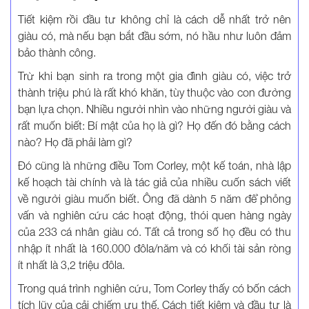
Tiết kiệm rồi đầu tư không chỉ là cách dễ nhất trở nên
giàu có, mà nếu bạn bắt đầu sớm, nó hầu như luôn đảm
bảo thành công.
Trừ khi bạn sinh ra trong một gia đình giàu có, việc trở
thành triệu phú là rất khó khăn, tùy thuộc vào con đường
bạn lựa chọn. Nhiều người nhìn vào những người giàu và
rất muốn biết: Bí mật của họ là gì? Họ đến đó bằng cách
nào? Họ đã phải làm gì?
Đó cũng là những điều Tom Corley, một kế toán, nhà lập
kế hoạch tài chính và là tác giả của nhiều cuốn sách viết
về người giàu muốn biết. Ông đã dành 5 năm để phỏng
vấn và nghiên cứu các hoạt động, thói quen hàng ngày
của 233 cá nhân giàu có. Tất cả trong số họ đều có thu
nhập ít nhất là 160.000 đôla/năm và có khối tài sản ròng
ít nhất là 3,2 triệu đôla.
Trong quá trình nghiên cứu, Tom Corley thấy có bốn cách
tích lũy của cải chiếm ưu thế. Cách tiết kiệm và đầu tư là