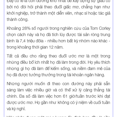
Đây có lẽ là con đường khó nhất để xây dựng sự giàu có
bởi nó đòi hỏi phải theo đuổi giấc mơ, chẳng hạn như
khởi nghiệp, trở thành một diễn viên, nhạc sĩ hoặc tác giả
thành công.
Khoảng 28% số người trong nghiên cứu của Tom Corley
chọn cách này và họ đã tích lũy được tài sản ròng trung
bình là 7,4 triệu đôla - nhiều hơn bất kỳ nhóm nào khác -
trong khoảng thời gian 12 năm.
Tất cả đều cho rằng theo đuổi ước mơ là một trong
những điều bổ ích nhất họ đã làm trong đời. Họ yêu thích
những gì họ đã làm để kiếm sống, và niềm đam mê của
họ đã được tưởng thưởng trong tài khoản ngân hàng.
Những người muốn đi theo con đường này phải sẵn
sàng làm việc nhiều giờ và có thể xử lý căng thẳng tài
chính. Đa số đã làm việc hơn 61 giờ/tuần trước khi đạt
được ước mơ. Họ gần như không có ý niệm về cuối tuần
và kỳ nghỉ.