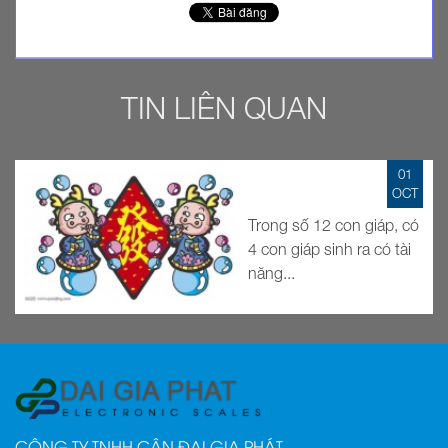
TIN LIÊN QUAN
01
OCT
Trong số 12 con giáp, có
4 con giáp sinh ra có tài
năng...
CÔNG TY TNHH CÂN ĐẠI GIA PHÁT