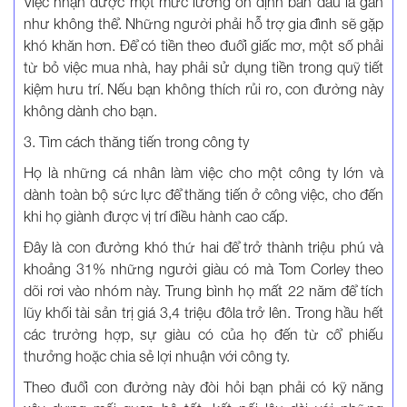
Việc nhận được một mức lương ổn định ban đầu là gần
như không thể. Những người phải hỗ trợ gia đình sẽ gặp
khó khăn hơn. Để có tiền theo đuổi giấc mơ, một số phải
từ bỏ việc mua nhà, hay phải sử dụng tiền trong quỹ tiết
kiệm hưu trí. Nếu bạn không thích rủi ro, con đường này
không dành cho bạn.
3. Tìm cách thăng tiến trong công ty
Họ là những cá nhân làm việc cho một công ty lớn và
dành toàn bộ sức lực để thăng tiến ở công việc, cho đến
khi họ giành được vị trí điều hành cao cấp.
Đây là con đường khó thứ hai để trở thành triệu phú và
khoảng 31% những người giàu có mà Tom Corley theo
dõi rơi vào nhóm này. Trung bình họ mất 22 năm để tích
lũy khối tài sản trị giá 3,4 triệu đôla trở lên. Trong hầu hết
các trường hợp, sự giàu có của họ đến từ cổ phiếu
thưởng hoặc chia sẻ lợi nhuận với công ty.
Theo đuổi con đường này đòi hỏi bạn phải có kỹ năng