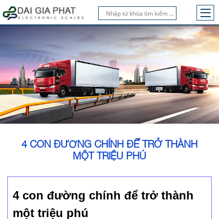
4 CON ĐƯỜNG CHÍNH ĐỂ TRỞ THÀNH
MỘT TRIỆU PHÚ
4 con đường chính để trở thành
một triệu phú