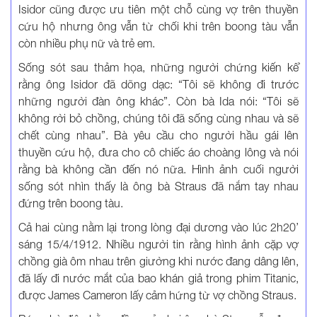
Isidor cũng được ưu tiên một chỗ cùng vợ trên thuyền
cứu hộ nhưng ông vẫn từ chối khi trên boong tàu vẫn
còn nhiều phụ nữ và trẻ em.
Sống sót sau thảm họa, những người chứng kiến kể
rằng ông Isidor đã dõng dạc: “Tôi sẽ không đi trước
những người đàn ông khác”. Còn bà Ida nói: “Tôi sẽ
không rời bỏ chồng, chúng tôi đã sống cùng nhau và sẽ
chết cùng nhau”. Bà yêu cầu cho người hầu gái lên
thuyền cứu hộ, đưa cho cô chiếc áo choàng lông và nói
rằng bà không cần đến nó nữa. Hình ảnh cuối người
sống sót nhìn thấy là ông bà Straus đã nắm tay nhau
đứng trên boong tàu.
Cả hai cùng nằm lại trong lòng đại dương vào lúc 2h20’
sáng 15/4/1912. Nhiều người tin rằng hình ảnh cặp vợ
chồng già ôm nhau trên giường khi nước đang dâng lên,
đã lấy đi nước mắt của bao khán giả trong phim Titanic,
được James Cameron lấy cảm hứng từ vợ chồng Straus.