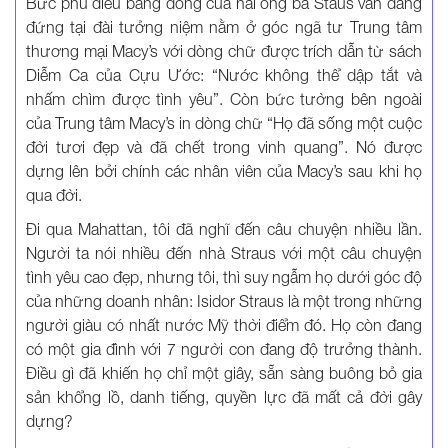
Bức phù điêu bằng đồng của hai ông bà Staus vẫn đang
đứng tại đài tưởng niệm nằm ở góc ngã tư Trung tâm
thương mại Macy’s với dòng chữ được trích dẫn từ sách
Diễm Ca của Cựu Ước: “Nước không thể dập tắt và
nhấm chìm được tình yêu”. Còn bức tường bên ngoài
của Trung tâm Macy’s in dòng chữ “Họ đã sống một cuộc
đời tươi đẹp và đã chết trong vinh quang”. Nó được
dựng lên bởi chính các nhân viên của Macy’s sau khi họ
qua đời.
Đi qua Mahattan, tôi đã nghĩ đến câu chuyện nhiều lần.
Người ta nói nhiều đến nhà Straus với một câu chuyện
tình yêu cao đẹp, nhưng tôi, thì suy ngẫm họ dưới góc độ
của những doanh nhân: Isidor Straus là một trong những
người giàu có nhất nước Mỹ thời điểm đó. Họ còn đang
có một gia đình với 7 người con đang độ trưởng thành.
Điều gì đã khiến họ chỉ một giây, sẵn sàng buông bỏ gia
sản khổng lồ, danh tiếng, quyền lực đã mất cả đời gây
dựng?