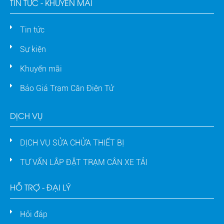
TIN TỨC - KHUYẾN MÃI
Tin tức
Sự kiện
Khuyến mãi
Báo Giá Trạm Cân Điện Tử
DỊCH VỤ
DỊCH VỤ SỬA CHỬA THIẾT BỊ
TƯ VẤN LẮP ĐẶT TRẠM CÂN XE TẢI
HỖ TRỢ - ĐẠI LÝ
Hỏi đáp